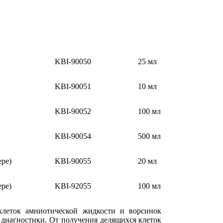
KBI-90050
25 мл
KBI-90051
10 мл
KBI-90052
100 мл
KBI-90054
500 мл
ре)
KBI-90055
20 мл
ре)
KBI-92055
100 мл
клеток амниотической жидкости и ворсинок
 диагностики. От получения делящихся клеток