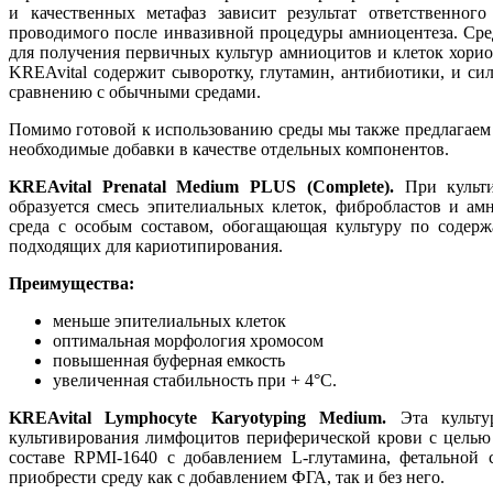
и качественных метафаз зависит результат ответственног
проводимого после инвазивной процедуры амниоцентеза. Сре
для получения первичных культур амниоцитов и клеток хорио
KREAvital содержит сыворотку, глутамин, антибиотики, и сил
сравнению с обычными средами.
Помимо готовой к использованию среды мы также предлагаем ба
необходимые добавки в качестве отдельных компонентов.
KREAvital
Prenatal
Medium
PLUS (
Complete).
При культ
образуется смесь эпителиальных клеток, фибробластов и ам
среда с особым составом, обогащающая культуру по содер
подходящих для кариотипирования.
Преимущества:
меньше эпителиальных клеток
оптимальная морфология хромосом
повышенная буферная емкость
увеличенная стабильность при + 4°C.
KREAvital Lymphocyte Karyotyping Medium.
Эта культу
культивирования лимфоцитов периферической крови с целью
составе RPMI-1640 с добавлением L-глутамина, фетальной
приобрести среду как с добавлением ФГА, так и без него.