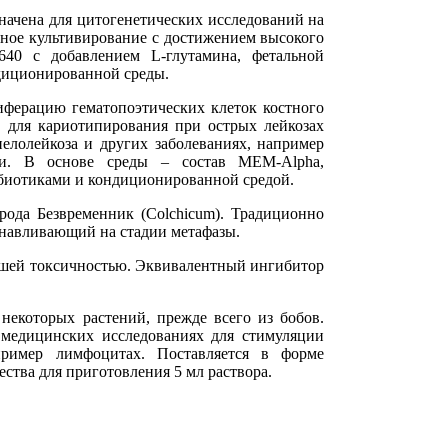
начена для цитогенетических исследований на
енное культивирование с достижением высокого
640 с добавлением L-глутамина, фетальной
диционированной среды.
иферацию гематопоэтических клеток костного
а для кариотипирования при острых лейкозах
елолейкоза и других заболеваниях, например
ии. В основе среды – состав MEM-Alpha,
биотиками и кондиционированной средой.
ода Безвременник (Colchicum). Традиционно
анавливающий на стадии метафазы.
ьшей токсичностью. Эквивалентный ингибитор
некоторых растений, прежде всего из бобов.
 медицинских исследованиях для стимуляции
пример лимфоцитах. Поставляется в форме
тва для приготовления 5 мл раствора.