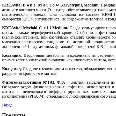
KREAvital B o n e M a r r o w Karyotyping Medium.
Предназ
аспирате костного мозга. Эта среда обеспечивает кратковрем
митотического индекса. Она основана на составе RPMI-1
сыворотки КРС и антибиотиков, не содержит митогенов и кон
KREAvital
Myeloid
C e l l
Medium.
Среда стимулирует прол
мозга, а также периферической крови. Особенно эффективн
(нелимфоцитарных), при различных стадиях хронического ми
миелодиспластическом синдроме и истинной полицитем
дополненный L-глутамином, фетальной сывороткой КРС, анти
Колхицин.
Вторичный метаболит, выделенный из растений р
применяется в клеточной биологии как ингибитор митоза, ост
Колцемид.
Сходное с колхицином вещество, обладающее мен
разделения хромосом в митозе.
Фитогемагглютинин (ФГА).
ФГА – лектин, выделенный из 
Обладает рядом физиологических эффектов, используется в
митоза в неделящихся дифференцированных клетках, на
мукопротеина (PHA-M), стерильного лиофилизированного вещес
Назад
Продукты