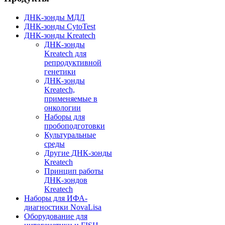
ДНК-зонды МДЛ
ДНК-зонды CytoTest
ДНК-зонды Kreatech
ДНК-зонды
Kreatech для
репродуктивной
генетики
ДНК-зонды
Kreatech,
применяемые в
онкологии
Наборы для
пробоподготовки
Культуральные
среды
Другие ДНК-зонды
Kreatech
Принцип работы
ДНК-зондов
Kreatech
Наборы для ИФА-
диагностики NovaLisa
Оборудование для