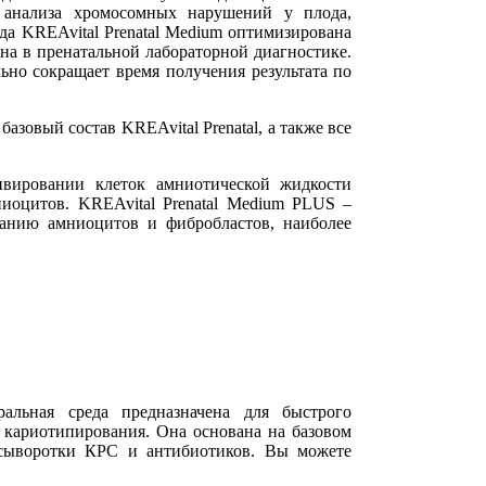
о анализа хромосомных нарушений у плода,
да KREAvital Prenatal Medium оптимизирована
на в пренатальной лабораторной диагностике.
ьно сокращает время получения результата по
зовый состав KREAvital Prenatal, а также все
ивировании клеток амниотической жидкости
ниоцитов. KREAvital Prenatal Medium PLUS –
жанию амниоцитов и фибробластов, наиболее
ральная среда предназначена для быстрого
 кариотипирования. Она основана на базовом
 сыворотки КРС и антибиотиков. Вы можете