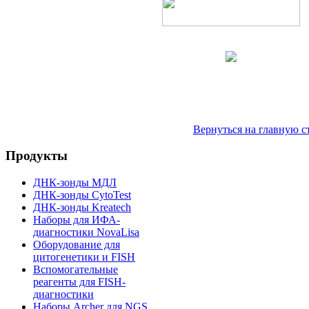
Вернуться на главную с
Продукты
ДНК-зонды МДЛ
ДНК-зонды CytoTest
ДНК-зонды Kreatech
Наборы для ИФА-
диагностики NovaLisa
Оборудование для
цитогенетики и FISH
Вспомогательные
реагенты для FISH-
диагностики
Наборы Archer для NGS