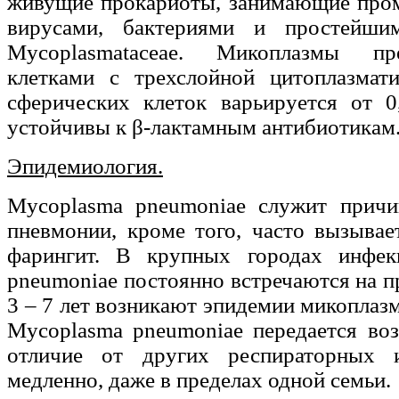
живущие прокариоты, занимающие про
вирусами, бактериями и простейши
Mycoplasmataceae. Микоплазмы пр
клетками с трехслойной цитоплазмат
сферических клеток варьируется от 
устойчивы к β-лактамным антибиотикам
Эпидемиология.
Mycoplasma pneumoniae служит прич
пневмонии, кроме того, часто вызывае
фарингит. В крупных городах инфек
pneumoniae постоянно встречаются на п
3 – 7 лет возникают эпидемии микоплаз
Mycoplasma pneumoniae передается во
отличие от других респираторных и
медленно, даже в пределах одной семьи.