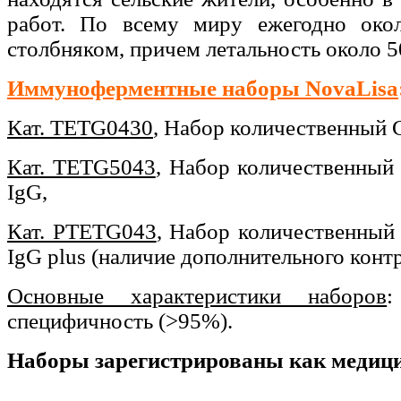
работ. По всему миру ежегодно око
столбняком, причем летальность около 
Иммуноферментные наборы NovaLisa
Кат. TETG0430
,
Набор
количественный Cl
Кат. TETG5043
,
Набор
количественны
IgG,
Кат. PTETG043
,
Набор
количественны
IgG plus (наличие дополнительного конт
Основные характеристики наборов
:
специфичность (>95%).
Наборы зарегистрированы как медици