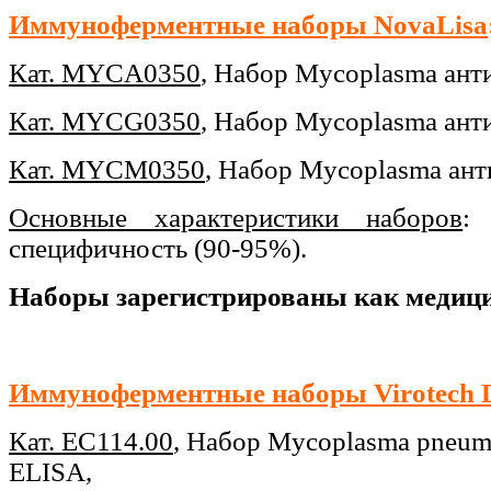
Иммуноферментные наборы NovaLisa
Кат.
MYCA0350
,
Набор
Mycoplasma
ант
Кат. MYCG0350
,
Набор
Mycoplasma
ант
Кат.
MYCM0350
,
Набор
Mycoplasma
ант
Основные характеристики наборов
: 
специфичность (90-95%).
Наборы зарегистрированы как медици
Иммуноферментные наборы Virotech D
Кат. EC114.00
,
Набор
Mycoplasma
pneum
ELISA,