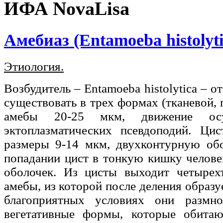
ИФА NovaLisa
Амебиаз (Entamoeba histolyti
Этиология.
Возбудитель – Entamoeba histolytica – 
существовать в трех формах (тканевой,
амебы 20-25 мкм, движение ос
эктоплазматических псевдоподий. Ц
размеры 9-14 мкм, двухконтурную обо
попадании цист в тонкую кишку челове
оболочек. Из цисты выходит четырех
амебы, из которой после деления образ
благоприятных условиях они размн
вегетативные формы, которые обита