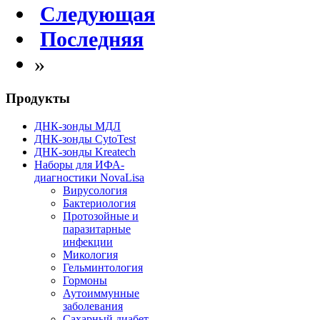
Следующая
Последняя
»
Продукты
ДНК-зонды МДЛ
ДНК-зонды CytoTest
ДНК-зонды Kreatech
Наборы для ИФА-
диагностики NovaLisa
Вирусология
Бактериология
Протозойные и
паразитарные
инфекции
Микология
Гельминтология
Гормоны
Аутоиммунные
заболевания
Сахарный диабет