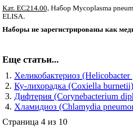
Кат.
EC214.00,
Набор
Mycoplasma
pneum
ELISA
.
Наборы не зарегистрированы как мед
Еще статьи...
Хеликобактериоз (Helicobacter 
Ку-лихорадка (Coxiella burnetii
Дифтерия (Corynebacterium diph
Хламидиоз (Chlamydia pneumon
Страница 4 из 10