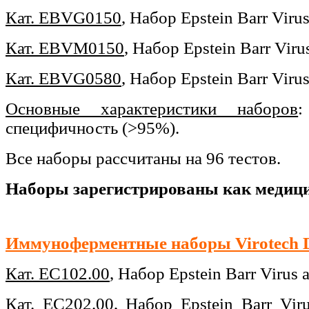
Кат. EBVG0150
,
Набор
Epstein Barr Vir
Кат.
EBVM0150
,
Набор
Epstein Barr Vir
Кат. EBVG0580
,
Набор
Epstein Barr Vir
Основные характеристики наборов
:
специфичность (>95%).
Все наборы рассчитаны на 96 тестов.
Наборы зарегистрированы как медици
Иммуноферментные наборы Virotech D
Кат. EC102.00
,
Набор
Epstein Barr Virus
Кат. EC202.00
,
Набор
Epstein Barr Vi