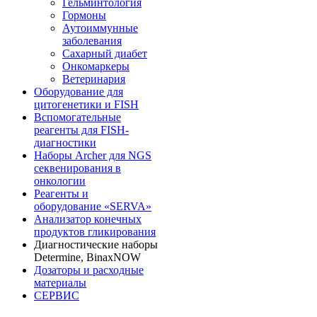
Гельминтология
Гормоны
Аутоиммунные
заболевания
Сахарный диабет
Онкомаркеры
Ветеринария
Оборудование для
цитогенетики и FISH
Вспомогательные
реагенты для FISH-
диагностики
Наборы Archer для NGS
секвенирования в
онкологии
Реагенты и
оборудование «SERVA»
Анализатор конечных
продуктов гликирования
Диагностические наборы
Determine, BinaxNOW
Дозаторы и расходные
материалы
СЕРВИС