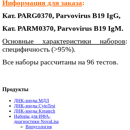
Информация для заказа
:
Кат. PARG0370,
Parvovirus B19 IgG,
Кат.
PARM0370,
Parvovirus B19 IgM.
Основные характеристики наборов
:
специфичность (>95%).
Все наборы рассчитаны на 96 тестов.
Продукты
ДНК-зонды МДЛ
ДНК-зонды CytoTest
ДНК-зонды Kreatech
Наборы для ИФА-
диагностики NovaLisa
Вирусология