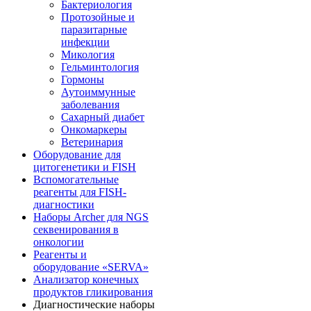
Бактериология
Протозойные и
паразитарные
инфекции
Микология
Гельминтология
Гормоны
Аутоиммунные
заболевания
Сахарный диабет
Онкомаркеры
Ветеринария
Оборудование для
цитогенетики и FISH
Вспомогательные
реагенты для FISH-
диагностики
Наборы Archer для NGS
секвенирования в
онкологии
Реагенты и
оборудование «SERVA»
Анализатор конечных
продуктов гликирования
Диагностические наборы