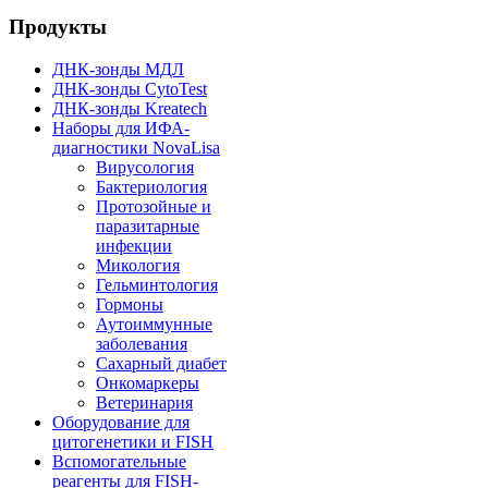
Продукты
ДНК-зонды МДЛ
ДНК-зонды CytoTest
ДНК-зонды Kreatech
Наборы для ИФА-
диагностики NovaLisa
Вирусология
Бактериология
Протозойные и
паразитарные
инфекции
Микология
Гельминтология
Гормоны
Аутоиммунные
заболевания
Сахарный диабет
Онкомаркеры
Ветеринария
Оборудование для
цитогенетики и FISH
Вспомогательные
реагенты для FISH-